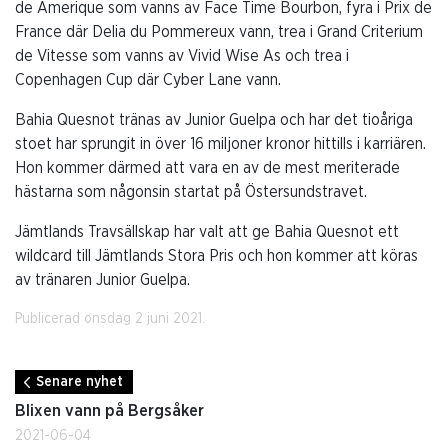
de Amerique som vanns av Face Time Bourbon, fyra i Prix de
France där Delia du Pommereux vann, trea i Grand Criterium
de Vitesse som vanns av Vivid Wise As och trea i
Copenhagen Cup där Cyber Lane vann.
Bahia Quesnot tränas av Junior Guelpa och har det tioåriga
stoet har sprungit in över 16 miljoner kronor hittills i karriären.
Hon kommer därmed att vara en av de mest meriterade
hästarna som någonsin startat på Östersundstravet.
Jämtlands Travsällskap har valt att ge Bahia Quesnot ett
wildcard till Jämtlands Stora Pris och hon kommer att köras
av tränaren Junior Guelpa.
Publicerad onsdag 2 juni 2021.
Senare nyhet
Blixen vann på Bergsåker
2021-06-04