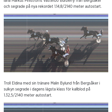
låna Markus Pihlströms Västerbo Burberry från Bergsåker
och segrade på nya rekordet 1.14,8/2140 meter autostart.
Troll Eldina med sin tränare Malin Bylund från Bergsåker i
sulkyn segrade i dagens lägsta klass för kallblod på
1.32,5/2140 meter autostart.