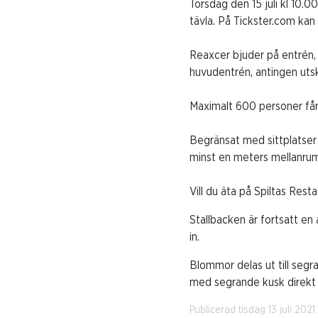
Torsdag den 15 juli kl 10.0
tävla. På Tickster.com ka
Reaxcer bjuder på entrén, 
huvudentrén, antingen utsk
Maximalt 600 personer får 
Begränsat med sittplatser 
minst en meters mellanrum
Vill du äta på Spiltas Res
Stallbacken är fortsatt en
in.
Blommor delas ut till segr
med segrande kusk direkt 
Publicerad tisdag 13 juli 2021.