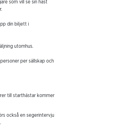
are som vill se sin häst
.
 din biljett i
säljning utomhus.
 personer per sällskap och
rer till starthästar kommer
örs också en segerintervju
.