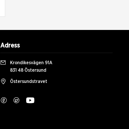
Adress
Krondikesvägen 91A
831 48 Östersund
Östersundstravet