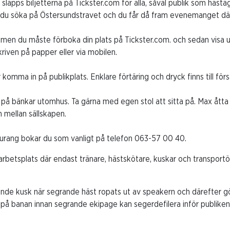
0 släpps biljetterna på Tickster.com för alla, såväl publik som hästäg
n du söka på Östersundstravet och du får då fram evenemanget där
men du måste förboka din plats på Tickster.com. och sedan visa upp
riven på papper eller via mobilen.
komma in på publikplats. Enklare förtäring och dryck finns till för
på bänkar utomhus. Ta gärna med egen stol att sitta på. Max åtta
 mellan sällskapen.
taurang bokar du som vanligt på telefon 063-57 00 40.
 arbetsplats där endast tränare, hästskötare, kuskar och transportö
ande kusk när segrande häst ropats ut av speakern och därefter g
på banan innan segrande ekipage kan segerdefilera inför publiken