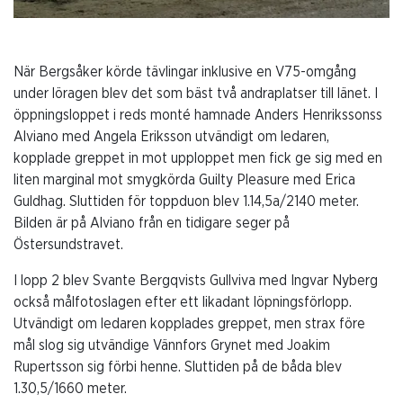
När Bergsåker körde tävlingar inklusive en V75-omgång
under löragen blev det som bäst två andraplatser till länet. I
öppningsloppet i reds monté hamnade Anders Henrikssonss
Alviano med Angela Eriksson utvändigt om ledaren,
kopplade greppet in mot upploppet men fick ge sig med en
liten marginal mot smygkörda Guilty Pleasure med Erica
Guldhag. Sluttiden för toppduon blev 1.14,5a/2140 meter.
Bilden är på Alviano från en tidigare seger på
Östersundstravet.
I lopp 2 blev Svante Bergqvists Gullviva med Ingvar Nyberg
också målfotoslagen efter ett likadant löpningsförlopp.
Utvändigt om ledaren kopplades greppet, men strax före
mål slog sig utvändige Vännfors Grynet med Joakim
Rupertsson sig förbi henne. Sluttiden på de båda blev
1.30,5/1660 meter.