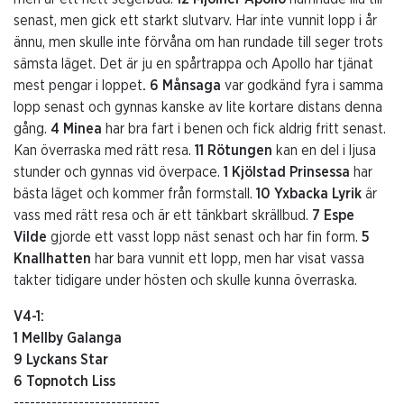
senast, men gick ett starkt slutvarv. Har inte vunnit lopp i år
ännu, men skulle inte förvåna om han rundade till seger trots
sämsta läget. Det är ju en spårtrappa och Apollo har tjänat
mest pengar i loppet
. 6 Månsaga
var godkänd fyra i samma
lopp senast och gynnas kanske av lite kortare distans denna
gång.
4 Minea
har bra fart i benen och fick aldrig fritt senast.
Kan överraska med rätt resa.
11 Rötungen
kan en del i ljusa
stunder och gynnas vid överpace.
1 Kjölstad Prinsessa
har
bästa läget och kommer från formstall.
10 Yxbacka Lyrik
är
vass med rätt resa och är ett tänkbart skrällbud.
7 Espe
Vilde
gjorde ett vasst lopp näst senast och har fin form.
5
Knallhatten
har bara vunnit ett lopp, men har visat vassa
takter tidigare under hösten och skulle kunna överraska.
V4-1:
1 Mellby Galanga
9 Lyckans Star
6 Topnotch Liss
---------------------------