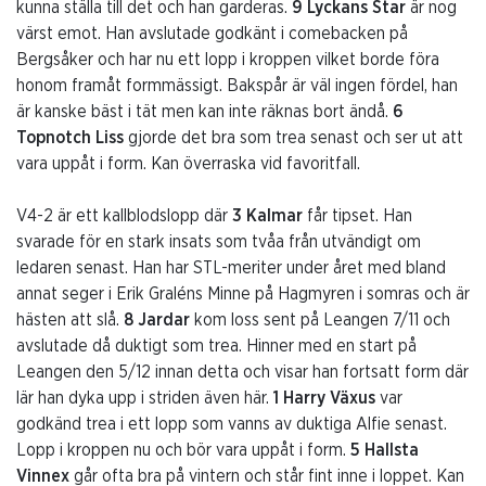
kunna ställa till det och han garderas.
9 Lyckans Star
är nog
värst emot. Han avslutade godkänt i comebacken på
Bergsåker och har nu ett lopp i kroppen vilket borde föra
honom framåt formmässigt. Bakspår är väl ingen fördel, han
är kanske bäst i tät men kan inte räknas bort ändå.
6
Topnotch Liss
gjorde det bra som trea senast och ser ut att
vara uppåt i form. Kan överraska vid favoritfall.
V4-2 är ett kallblodslopp där
3 Kalmar
får tipset. Han
svarade för en stark insats som tvåa från utvändigt om
ledaren senast. Han har STL-meriter under året med bland
annat seger i Erik Graléns Minne på Hagmyren i somras och är
hästen att slå.
8 Jardar
kom loss sent på Leangen 7/11 och
avslutade då duktigt som trea. Hinner med en start på
Leangen den 5/12 innan detta och visar han fortsatt form där
lär han dyka upp i striden även här.
1 Harry Växus
var
godkänd trea i ett lopp som vanns av duktiga Alfie senast.
Lopp i kroppen nu och bör vara uppåt i form.
5 Hallsta
Vinnex
går ofta bra på vintern och står fint inne i loppet. Kan