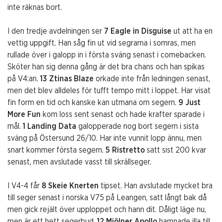
inte räknas bort.
I den tredje avdelningen ser
7 Eagle in Disguise
ut att ha en
vettig uppgift. Han såg fin ut vid segrarna i somras, men
rullade över i galopp in i första sväng senast i comebacken.
Sköter han sig denna gång är det bra chans och han spikas
på V4:an.
13 Ztinas Blaze
orkade inte från ledningen senast,
men det blev alldeles för tufft tempo mitt i loppet. Har visat
fin form en tid och kanske kan utmana om segern.
9 Just
More Fun
kom loss sent senast och hade krafter sparade i
mål.
1 Landing Data
galopperade nog bort segern i sista
sväng på Östersund 26/10. Har inte vunnit lopp ännu, men
snart kommer första segern.
5 Ristretto
satt sist 200 kvar
senast, men avslutade vasst till skrällseger.
I V4-4 får
8 Skeie Knerten
tipset. Han avslutade mycket bra
till seger senast i norska V75 på Leangen, satt långt bak då
men gick rejält över upploppet och hann dit. Dåligt läge nu,
men är ett hett segerbud.
12 Mjölner Apollo
hamnade illa till