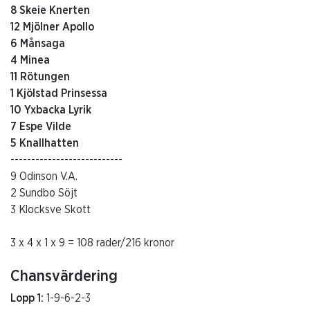
8 Skeie Knerten
12 Mjölner Apollo
6 Månsaga
4 Minea
11 Rötungen
1 Kjölstad Prinsessa
10 Yxbacka Lyrik
7 Espe Vilde
5 Knallhatten
---------------------------
9 Odinson V.A.
2 Sundbo Söjt
3 Klocksve Skott
3 x 4 x 1 x 9 = 108 rader/216 kronor
Chansvärdering
Lopp 1:
1-9-6-2-3