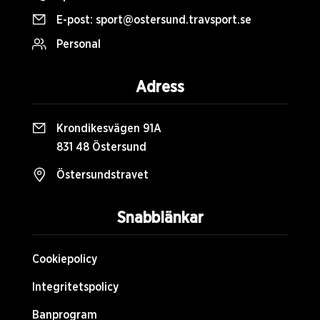
E-post:
sport@ostersund.travsport.se
Personal
Adress
Krondikesvägen 91A
831 48 Östersund
Östersundstravet
Snabblänkar
Cookiepolicy
Integritetspolicy
Banprogram