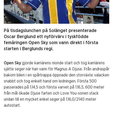
På tisdagslunchen på Solänget presenterade
Oscar Berglund ett nyförvärv i tyskfödde
femåringen Open Sky som vann direkt i första
starten i Berglunds regi.
Open Sky
gjorde karriärens nionde start och tog karriärens
sjätte seger när han vann för Magnus A Djuse. Från andraspår
bakom bilen i en spårtrappa öppnade den storväxte valacken
snabbt och tog enkelt hand om ledningen. Första 500
passerades på 1.14,5 och första varvet på 1.16,5, 600 meter
från mål ökade Djuse farten och Love You-sonen stack
undan till en mycket enkel seger på 1.16,0/2140 meter
autostart.