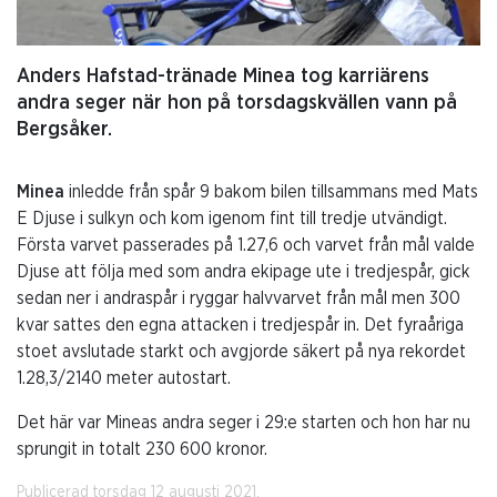
Anders Hafstad-tränade Minea tog karriärens
andra seger när hon på torsdagskvällen vann på
Bergsåker.
Minea
inledde från spår 9 bakom bilen tillsammans med Mats
E Djuse i sulkyn och kom igenom fint till tredje utvändigt.
Första varvet passerades på 1.27,6 och varvet från mål valde
Djuse att följa med som andra ekipage ute i tredjespår, gick
sedan ner i andraspår i ryggar halvvarvet från mål men 300
kvar sattes den egna attacken i tredjespår in. Det fyraåriga
stoet avslutade starkt och avgjorde säkert på nya rekordet
1.28,3/2140 meter autostart.
Det här var Mineas andra seger i 29:e starten och hon har nu
sprungit in totalt 230 600 kronor.
Publicerad torsdag 12 augusti 2021.