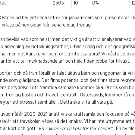
tat
2505
10
0%
1
 Östersund har jättefina siffror för januari-mars som presenteras i
kan ni läsa på hemsidan från senare idag fredag.
n bevisa vad som helst, men det viktiga är att vi analyserar vad vi
ed anledning av befolkningstäthet, urbanisering och det geografisk
a, men det kanske vi i och för sig inte ska göra? Vi måste se över 
ar för att ta ”marknadsandelar” och hela tiden jobba för tillväxt.
rter, och då framförallt antalet aktiva barn och ungdomar, är vi i
oande som glädjande. Det finns potential och det finns stora rekryte
ens betydelse i ett framtida samhälle kommer öka. Precis som be
sm tror jag hästen och travet, centralt i Östersunds, kommer få en
ryter ett stressat samhälle… Detta ska vi ta till vara på.
huvudmål år 2020-2021 är att vi ska kraftsamla och fokusera på v
e är att travskolan växer så det knakar. Vi har inte utrymme att ta
et är kort och gott
”En säkrare travskola för fler elever”.
En ny elev