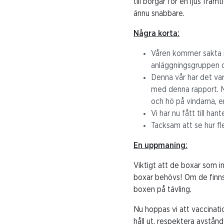
till borgar för en ljus fra
ännu snabbare.
Några korta:
Våren kommer sakta m
anläggningsgruppen o
Denna vår har det var
med denna rapport. Me
och hö på vindarna, 
Vi har nu fått till ha
Tacksam att se hur fle
En uppmaning:
Viktigt att de boxar som i
boxar behövs! Om de finns m
boxen på tävling.
Nu hoppas vi att vaccination
håll ut, respektera avstånd