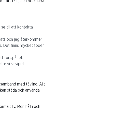
er att få hjulen att snurra
e till att kontakta
 plats och jag återkommer
de. Det finns mycket foder
tt för spånet.
mtar vi skräpet.
i samband med tävling. Alla
vi kan städa och använda
rmalt liv. Men håll i och