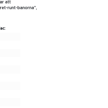
ar att
året-runt-banorna”,
lac: