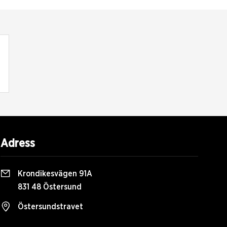
Adress
Krondikesvägen 91A
831 48 Östersund
Östersundstravet