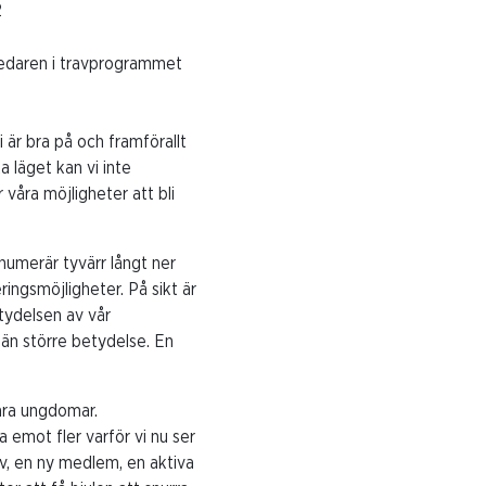
2
 ledaren i travprogrammet
 är bra på och framförallt
a läget kan vi inte
våra möjligheter att bli
 numerär tyvärr långt ner
ringsmöjligheter. På sikt är
tydelsen av vår
 än större betydelse. En
åra ungdomar.
 emot fler varför vi nu ser
, en ny medlem, en aktiva