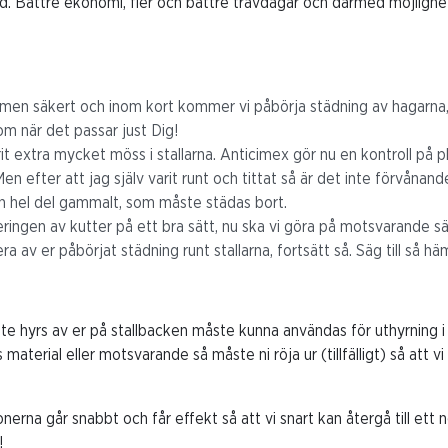
mtid. Bättre ekonomi, fler och bättre travdagar och därmed möjlighet
en säkert och inom kort kommer vi påbörja städning av hagarna, s
m när det passar just Dig!
it extra mycket möss i stallarna. Anticimex gör nu en kontroll på
n efter att jag själv varit runt och tittat så är det inte förvånan
en hel del gammalt, som måste städas bort.
nteringen av kutter på ett bra sätt, nu ska vi göra på motsvarande sä
ra av er påbörjat städning runt stallarna, fortsätt så. Säg till så hä
nte hyrs av er på stallbacken måste kunna användas för uthyrning 
aterial eller motsvarande så måste ni röja ur (tillfälligt) så att 
erna går snabbt och får effekt så att vi snart kan återgå till ett no
!