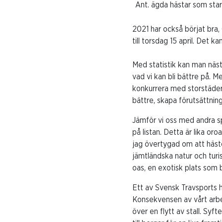
Ant. ägda hästar som star
2021 har också börjat bra,
till torsdag 15 april. Det 
Med statistik kan man nästa
vad vi kan bli bättre på. M
konkurrera med storstädern
bättre, skapa förutsättning
Jämför vi oss med andra spo
på listan. Detta är lika or
jag övertygad om att häst
jämtländska natur och turi
oas, en exotisk plats som b
Ett av Svensk Travsports 
Konsekvensen av vårt arbet
över en flytt av stall. Syft