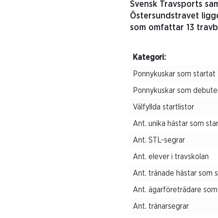
Svensk Travsports sam
Östersundstravet ligg
som omfattar 13 travba
Kategori:
Ponnykuskar som startat
Ponnykuskar som debute
Välfyllda startlistor
Ant. unika hästar som sta
Ant. STL-segrar
Ant. elever i travskolan
Ant. tränade hästar som 
Ant. ägarföreträdare som 
Ant. tränarsegrar