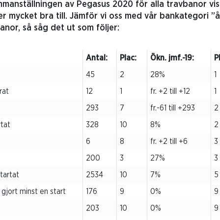
manställningen av Pegasus 2020 för alla travbanor vis
er mycket bra till. Jämför vi oss med vår bankategori ”
nor, så såg det ut som följer:
Antal:
Plac:
Ökn. jmf.-19:
P
45
2
28%
1
rat
12
1
fr. +2 till +12
1
293
7
fr.-61 till +293
2
rtat
328
10
8%
2
6
8
fr. +2 till +6
3
200
3
27%
3
startat
2534
10
7%
5
gjort minst en start
176
9
0%
9
203
10
0%
9