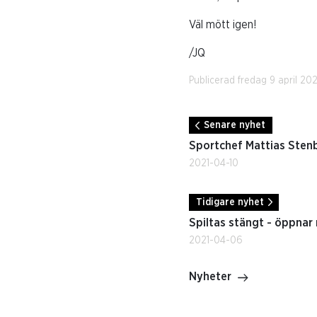
Väl mött igen!
/JQ
Publicerad fredag 9 april 202
Senare nyhet
Sportchef Mattias Stenbys
2021-04-10
Tidigare nyhet
Spiltas stängt - öppnar
2021-04-06
Nyheter