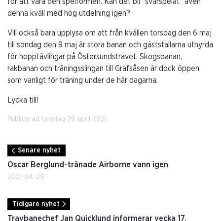
för att vara den spelformen. Kan det bli ”svårspelat” även
denna kväll med hög utdelning igen?
Vill också bara upplysa om att från kvällen torsdag den 6 maj
till söndag den 9 maj är stora banan och gäststallarna uthyrda
för hopptävlingar på Östersundstravet. Skogsbanan,
rakbanan och träningsslingan till Gräfsåsen är dock öppen
som vanligt för träning under de här dagarna.
Lycka till!
Publicerad torsdag 29 april 2021.
Senare nyhet
Oscar Berglund-tränade Airborne vann igen
2021-04-29
Tidigare nyhet
Travbanechef Jan Quicklund informerar vecka 17.