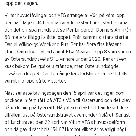
lopp den dagen.
Vi har huvudtävlingar och ATG arrangerar V64 på våra lopp
den här dagen. 44 hemmatränade hästar finns i startlistorna
och det blir spännande att se Per Linderoth Donners Am från
60 meters tillägg i sjätte loppet. Från samma distans startar
Daniel Wikbergs Weekend Fun. Per har flera fina hästar till
start denna kväll, bland annat Elsa Mearas i lopp 8 som var en
av Östersundstravets STL-vinnare under 2020. Per är även
kusk bakom Bergsåkers-tränade, men Östersundsägde,
Ulvsåsen i lopp 9. Den femårige kallblodshingsten har hittills
vunnit nio lopp på tolv starter.
Näst senaste tävlingsdagen den 15 april var det ingen som
prickade in fem rätt på ATG:s V5:a till Östersund och det blev
då utdelning på fyra rätt. Något som faktiskt hände vid flera
tillfällen just på Östersundstravet även under fjolåret. Senast
på lunchtravet den 22 april var V4:an ATG:s huvudspelform
och då gav 4 rätt hela 134 671 kronor vilket är ovanligt högt