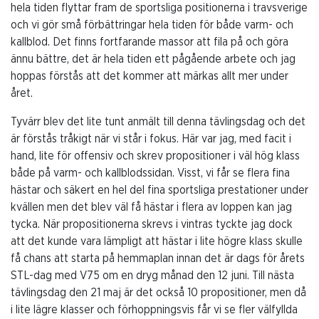
hela tiden flyttar fram de sportsliga positionerna i travsverige
och vi gör små förbättringar hela tiden för både varm- och
kallblod. Det finns fortfarande massor att fila på och göra
ännu bättre, det är hela tiden ett pågående arbete och jag
hoppas förstås att det kommer att märkas allt mer under
året.
Tyvärr blev det lite tunt anmält till denna tävlingsdag och det
är förstås tråkigt när vi står i fokus. Här var jag, med facit i
hand, lite för offensiv och skrev propositioner i väl hög klass
både på varm- och kallblodssidan. Visst, vi får se flera fina
hästar och säkert en hel del fina sportsliga prestationer under
kvällen men det blev väl få hästar i flera av loppen kan jag
tycka. När propositionerna skrevs i vintras tyckte jag dock
att det kunde vara lämpligt att hästar i lite högre klass skulle
få chans att starta på hemmaplan innan det är dags för årets
STL-dag med V75 om en dryg månad den 12 juni. Till nästa
tävlingsdag den 21 maj är det också 10 propositioner, men då
i lite lägre klasser och förhoppningsvis får vi se fler välfyllda