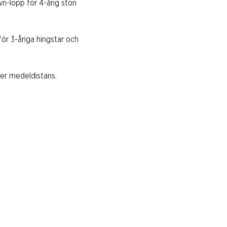
n-lopp för 4-årig ston
ör 3-åriga hingstar och
ver medeldistans.