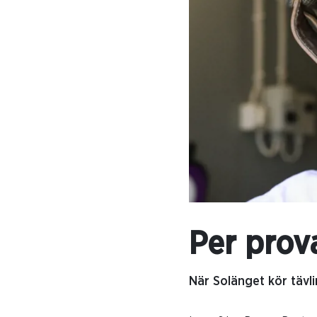
Per prov
När Solänget kör tävli