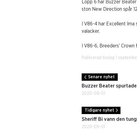
Lopp 6 har Buzzer Beater s
ston New Direction spår 1
I V86-4 har Excellent Ima 
valacker.
I V86-6, Breeders’ Crown f
Publicerad tisdag 1 septemb
Senare nyhet
Buzzer Beater spurtade 
2020-09-01
Tidigare nyhet
Sheriff Bi vann den tun
2020-09-01