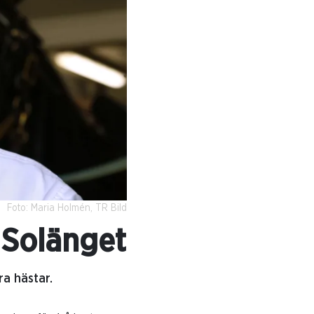
Foto: Maria Holmén, TR Bild
 Solänget
ra hästar.