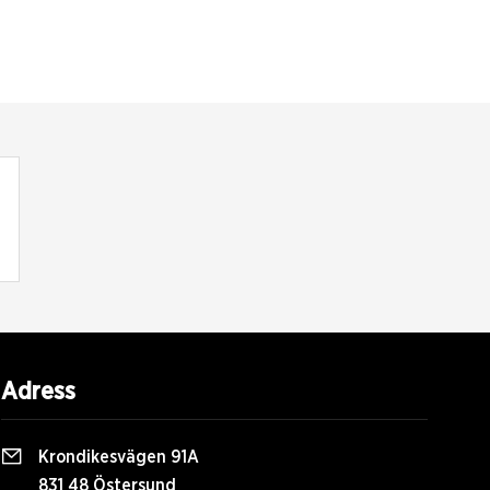
Adress
Krondikesvägen 91A
831 48 Östersund