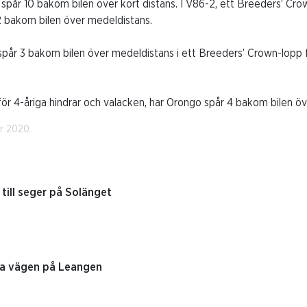
pår 10 bakom bilen över kort distans. I V86-2, ett Breeders’ Crow
2 bakom bilen över medeldistans.
spår 3 bakom bilen över medeldistans i ett Breeders’ Crown-lopp f
ör 4-åriga hindrar och valacken, har Orongo spår 4 bakom bilen ö
er 2020.
till seger på Solänget
ga vägen på Leangen