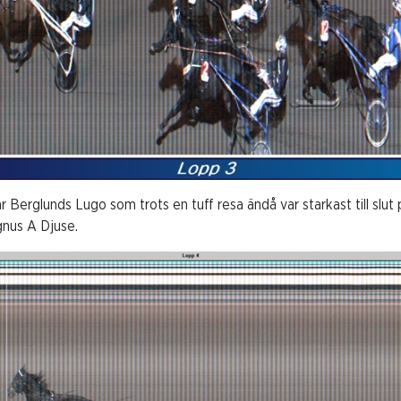
rglunds Lugo som trots en tuff resa ändå var starkast till slut 
gnus A Djuse.