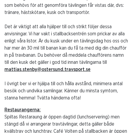
som behövs för att genomföra tävlingen får vistas där, dvs:
tränare, hästskötare, kusk och transportör.
Det är viktigt att alla hjälper till och strikt följer dessa
anvisningar. Vi har vakt i stallbacksentrén som prickar av alla
enligt våra listor. Är du kusk under en tävlingsdag hos oss och
har mer än 30 mil till banan kan du få ta med dig din chaufför
in på travbanan. Du behöver då meddela chaufförens namn
till den kusk det gäller i god tid innan tävlingarna till
mattias.stenby@ostersund.travsport.se
I övrigt ber vi er hjälpa till och hålla avstånd, minimera antal
besök och undvika samlingar. Känner du minsta symtom,
stanna hemma! Tvätta händerna ofta!
Restaurangerna:
Spiltas Restaraung är öppen dagtid (lunchservering) men
stängd då vi arrangerar travtävlingar, detta gäller både
kvällstrav och lunchtrav. Café Volten på stallbacken är öppen