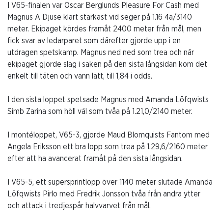
I V65-finalen var Oscar Berglunds Pleasure For Cash med
Magnus A Djuse klart starkast vid seger på 1.16 4a/3140
meter. Ekipaget kördes framåt 2400 meter från mål, men
fick svar av ledarparet som därefter gjorde upp i en
utdragen spetskamp. Magnus ned ned som trea och när
ekipaget gjorde slag i saken på den sista långsidan kom det
enkelt till täten och vann lätt, till 1,84 i odds.
I den sista loppet spetsade Magnus med Amanda Löfqwists
Simb Zarina som höll väl som tvåa på 1.21,0/2140 meter.
I montéloppet, V65-3, gjorde Maud Blomquists Fantom med
Angela Eriksson ett bra lopp som trea på 1.29,6/2160 meter
efter att ha avancerat framåt på den sista långsidan.
I V65-5, ett supersprintlopp över 1140 meter slutade Amanda
Löfqwists Pirlo med Fredrik Jonsson tvåa från andra ytter
och attack i tredjespår halvvarvet från mål.