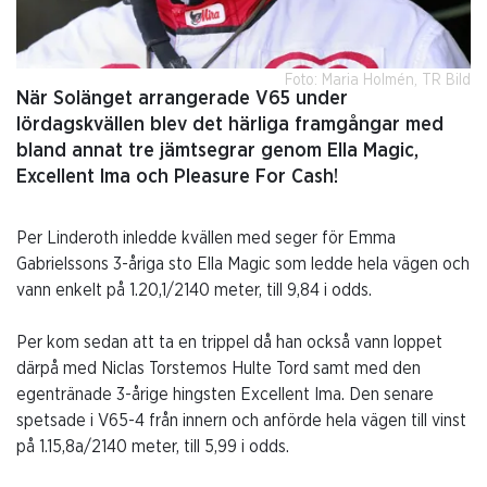
Foto: Maria Holmén, TR Bild
När Solänget arrangerade V65 under
lördagskvällen blev det härliga framgångar med
bland annat tre jämtsegrar genom Ella Magic,
Excellent Ima och Pleasure For Cash!
Per Linderoth inledde kvällen med seger för Emma
Gabrielssons 3-åriga sto Ella Magic som ledde hela vägen och
vann enkelt på 1.20,1/2140 meter, till 9,84 i odds.
Per kom sedan att ta en trippel då han också vann loppet
därpå med Niclas Torstemos Hulte Tord samt med den
egentränade 3-årige hingsten Excellent Ima. Den senare
spetsade i V65-4 från innern och anförde hela vägen till vinst
på 1.15,8a/2140 meter, till 5,99 i odds.