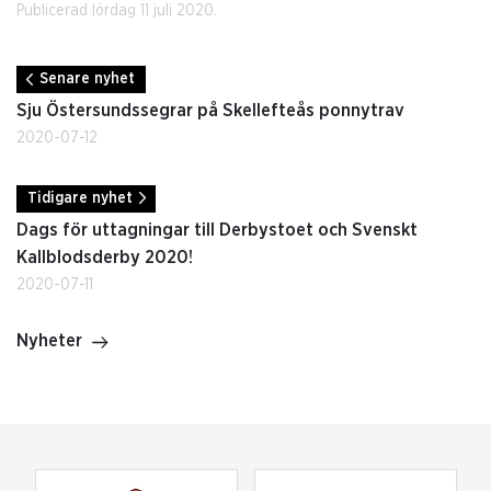
Publicerad lördag 11 juli 2020.
Senare nyhet
Sju Östersundssegrar på Skellefteås ponnytrav
2020-07-12
Tidigare nyhet
Dags för uttagningar till Derbystoet och Svenskt
Kallblodsderby 2020!
2020-07-11
Nyheter