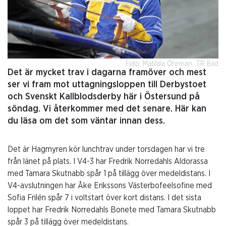
Foto: Matilda Öhrman, TR Bild
Det är mycket trav i dagarna framöver och mest
ser vi fram mot uttagningsloppen till Derbystoet
och Svenskt Kallblodsderby här i Östersund på
söndag. Vi återkommer med det senare. Här kan
du läsa om det som väntar innan dess.
Det är Hagmyren kör lunchtrav under torsdagen har vi tre
från länet på plats. I V4-3 har Fredrik Norredahls Aldorassa
med Tamara Skutnabb spår 1 på tillägg över medeldistans. I
V4-avslutningen har Åke Erikssons Västerbofeelsofine med
Sofia Frilén spår 7 i voltstart över kort distans. I det sista
loppet har Fredrik Norredahls Bonete med Tamara Skutnabb
spår 3 på tillägg över medeldistans.