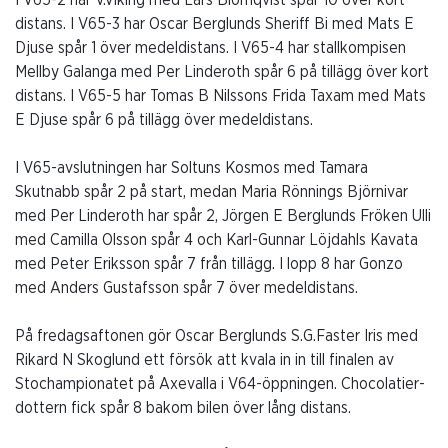
I V65-2 har V.Viking med Lars Blomqvist spår 10 över kort
distans. I V65-3 har Oscar Berglunds Sheriff Bi med Mats E
Djuse spår 1 över medeldistans. I V65-4 har stallkompisen
Mellby Galanga med Per Linderoth spår 6 på tillägg över kort
distans. I V65-5 har Tomas B Nilssons Frida Taxam med Mats
E Djuse spår 6 på tillägg över medeldistans.
I V65-avslutningen har Soltuns Kosmos med Tamara
Skutnabb spår 2 på start, medan Maria Rönnings Björnivar
med Per Linderoth har spår 2, Jörgen E Berglunds Fröken Ulli
med Camilla Olsson spår 4 och Karl-Gunnar Löjdahls Kavata
med Peter Eriksson spår 7 från tillägg. I lopp 8 har Gonzo
med Anders Gustafsson spår 7 över medeldistans.
På fredagsaftonen gör Oscar Berglunds S.G.Faster Iris med
Rikard N Skoglund ett försök att kvala in in till finalen av
Stochampionatet på Axevalla i V64-öppningen. Chocolatier-
dottern fick spår 8 bakom bilen över lång distans.