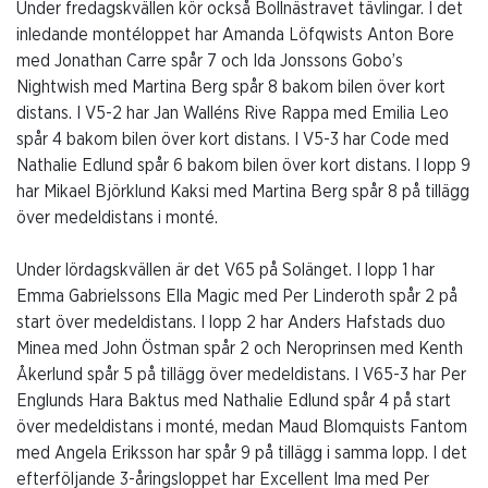
Under fredagskvällen kör också Bollnästravet tävlingar. I det
inledande montéloppet har Amanda Löfqwists Anton Bore
med Jonathan Carre spår 7 och Ida Jonssons Gobo’s
Nightwish med Martina Berg spår 8 bakom bilen över kort
distans. I V5-2 har Jan Walléns Rive Rappa med Emilia Leo
spår 4 bakom bilen över kort distans. I V5-3 har Code med
Nathalie Edlund spår 6 bakom bilen över kort distans. I lopp 9
har Mikael Björklund Kaksi med Martina Berg spår 8 på tillägg
över medeldistans i monté.
Under lördagskvällen är det V65 på Solänget. I lopp 1 har
Emma Gabrielssons Ella Magic med Per Linderoth spår 2 på
start över medeldistans. I lopp 2 har Anders Hafstads duo
Minea med John Östman spår 2 och Neroprinsen med Kenth
Åkerlund spår 5 på tillägg över medeldistans. I V65-3 har Per
Englunds Hara Baktus med Nathalie Edlund spår 4 på start
över medeldistans i monté, medan Maud Blomquists Fantom
med Angela Eriksson har spår 9 på tillägg i samma lopp. I det
efterföljande 3-åringsloppet har Excellent Ima med Per