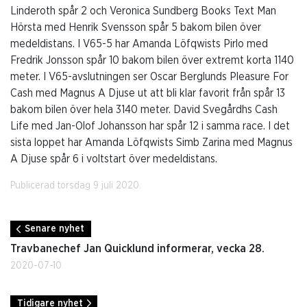
Linderoth spår 2 och Veronica Sundberg Books Text Man
Hörsta med Henrik Svensson spår 5 bakom bilen över
medeldistans. I V65-5 har Amanda Löfqwists Pirlo med
Fredrik Jonsson spår 10 bakom bilen över extremt korta 1140
meter. I V65-avslutningen ser Oscar Berglunds Pleasure For
Cash med Magnus A Djuse ut att bli klar favorit från spår 13
bakom bilen över hela 3140 meter. David Svegårdhs Cash
Life med Jan-Olof Johansson har spår 12 i samma race. I det
sista loppet har Amanda Löfqwists Simb Zarina med Magnus
A Djuse spår 6 i voltstart över medeldistans.
Publicerad torsdag 9 juli 2020.
Senare nyhet
Travbanechef Jan Quicklund informerar, vecka 28.
2020-07-10
Tidigare nyhet