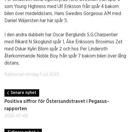
som Young Highness med Ulf Eriksson från spår 4 bakom
bilen över medeldistans. Hans Swedins Gorgeous AM med
Daniel Wäjersten har här spår 5.
I den andra dubbeln har Oscar Berglunds S.G.Charpentier
med Rikard N Skoglund spår 1, Åke Erikssons Broximus Zet
med Oskar Kylin Blom spår 2 och hos Per Linderoth
återkommande Noble Boy från spår 7 bakom bilen över lång
distans.
Publicerad söndag 5 juli 2020.
Senare nyhet
Positiva siffror för Östersundstravet i Pegasus-
rapporten
2020-07-06