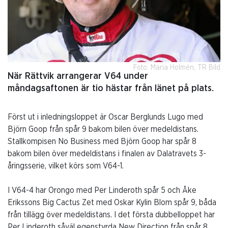
Foto: Maria Holmén, TR Bild
När Rättvik arrangerar V64 under
måndagsaftonen är tio hästar från länet på plats.
Först ut i inledningsloppet är Oscar Berglunds Lugo med
Björn Goop från spår 9 bakom bilen över medeldistans.
Stallkompisen No Business med Björn Goop har spår 8
bakom bilen över medeldistans i finalen av Dalatravets 3-
åringsserie, vilket körs som V64-1.
I V64-4 har Orongo med Per Linderoth spår 5 och Åke
Erikssons Big Cactus Zet med Oskar Kylin Blom spår 9, båda
från tillägg över medeldistans. I det första dubbelloppet har
Per Linderoth såväl egenstyrda New Direction från spår 8