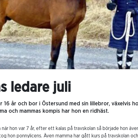
 ledare juli
r 16 år och bor i Östersund med sin lillebror, växelvi
ma och mammas kompis har hon en ridhäst.
 när hon var 7 år, efter ett kalas på travskolan så började hon äve
tog hon ponnylicens. Även mamma har gått kurs på travskolan oc