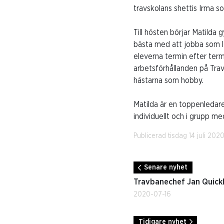
travskolans shettis Irma s
Till hösten börjar Matilda
bästa med att jobba som le
eleverna termin efter term
arbetsförhållanden på Travs
hästarna som hobby.
Matilda är en toppenledare 
individuellt och i grupp me
Publicerad tisdag 14 juli 2020
Senare nyhet
Travbanechef Jan Quickl
2020-07-16
Tidigare nyhet