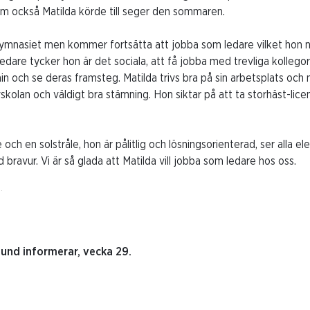
om också Matilda körde till seger den sommaren.
 gymnasiet men kommer fortsätta att jobba som ledare vilket hon nu 
dare tycker hon är det sociala, att få jobba med trevliga kollegor
in och se deras framsteg. Matilda trivs bra på sin arbetsplats och 
kolan och väldigt bra stämning. Hon siktar på att ta storhäst-licen
och en solstråle, hon är pålitlig och lösningsorienterad, ser alla e
d bravur. Vi är så glada att Matilda vill jobba som ledare hos oss.
.
und informerar, vecka 29.