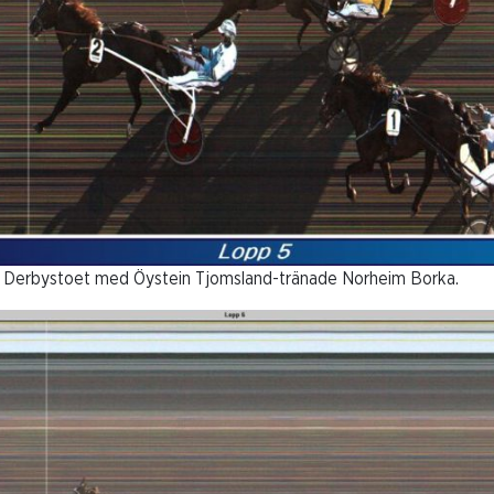
 i Derbystoet med Öystein Tjomsland-tränade Norheim Borka.