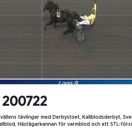
n 200722
kvällens tävlingar med Derbystoet, Kallblodsderbyt, Sv
lblod, Hästägarkannan för varmblod och ett STL-försök i