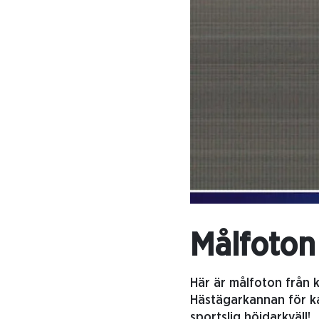
Målfoto
Här är målfoton från 
Hästägarkannan för kal
sportslig höjdarkväll!