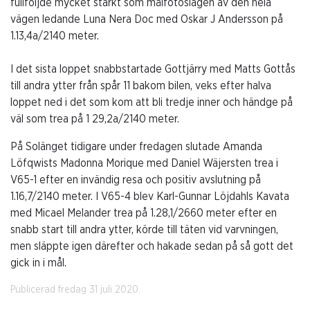
fullföljde mycket starkt som målfotoslagen av den hela
vägen ledande Luna Nera Doc med Oskar J Andersson på
1.13,4a/2140 meter.
I det sista loppet snabbstartade Gottjärry med Matts Gottås
till andra ytter från spår 11 bakom bilen, veks efter halva
loppet ned i det som kom att bli tredje inner och händge på
väl som trea på 1 29,2a/2140 meter.
På Solänget tidigare under fredagen slutade Amanda
Löfqwists Madonna Morique med Daniel Wäjersten trea i
V65-1 efter en invändig resa och positiv avslutning på
1.16,7/2140 meter. I V65-4 blev Karl-Gunnar Löjdahls Kavata
med Micael Melander trea på 1.28,1/2660 meter efter en
snabb start till andra ytter, körde till täten vid varvningen,
men släppte igen därefter och hakade sedan på så gott det
gick in i mål.
Publicerad fredag 31 juli 2020.