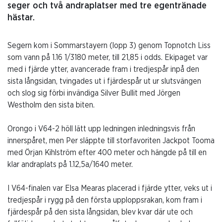
seger och två andraplatser med tre egentränade
hästar.
Segern kom i Sommarstayern (lopp 3) genom Topnotch Liss
som vann på 1.16 1/3180 meter, till 21,85 i odds. Ekipaget var
med i fjärde ytter, avancerade fram i tredjespår inpå den
sista långsidan, tvingades ut i fjärdespår ut ur slutsvängen
och slog sig förbi invändiga Silver Bullit med Jörgen
Westholm den sista biten.
Orongo i V64-2 höll lätt upp ledningen inledningsvis från
innerspåret, men Per släppte till storfavoriten Jackpot Tooma
med Örjan Kihlström efter 400 meter och hängde på till en
klar andraplats på 1.12,5a/1640 meter.
I V64-finalen var Elsa Mearas placerad i fjärde ytter, veks ut i
tredjespår i rygg på den första upploppsrakan, kom fram i
fjärdespår på den sista långsidan, blev kvar där ute och