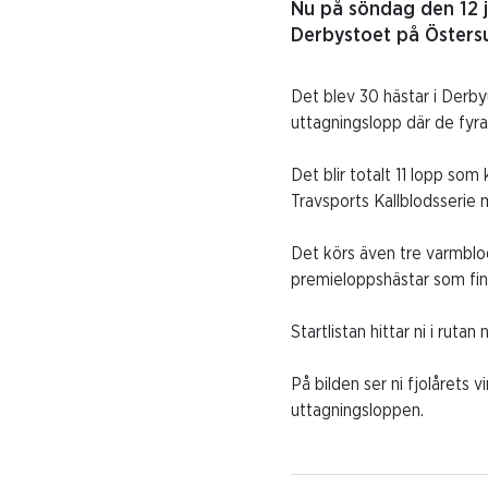
Nu på söndag den 12 ju
Derbystoet på Östers
Det blev 30 hästar i Derbyu
uttagningslopp där de fyra 
Det blir totalt 11 lopp s
Travsports Kallblodsserie 
Det körs även tre varmblod
premieloppshästar som fin
Startlistan hittar ni i rutan
På bilden ser ni fjolårets 
uttagningsloppen.