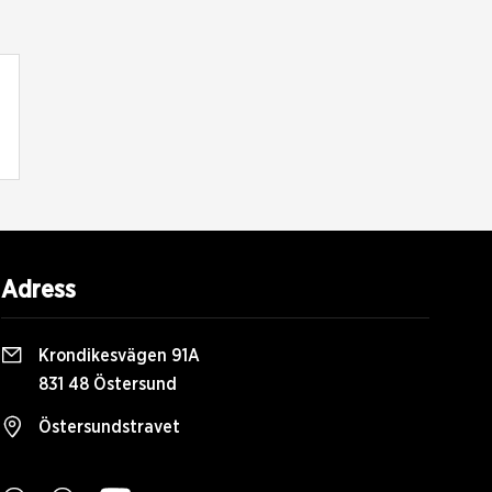
Adress
Krondikesvägen 91A
831 48 Östersund
Östersundstravet