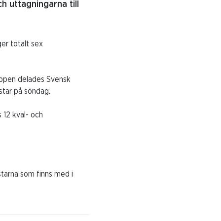
h uttagningarna till
ger totalt sex
loppen delades Svensk
star på söndag.
 12 kval- och
ästarna som finns med i