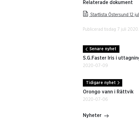
Relaterade dokument
Startlista Östersund 12 ju
Publicerad tisdag 7 juli 2020.
Senare nyhet
S.G.Faster Iris i uttagn
2020-07-09
Tidigare nyhet
Orongo vann i Rättvik
2020-07-06
Nyheter