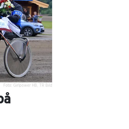
Foto: Girlpower HB, TR Bild
på