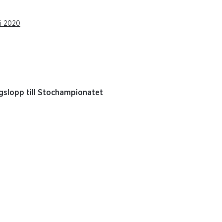
li 2020
ingslopp till Stochampionatet