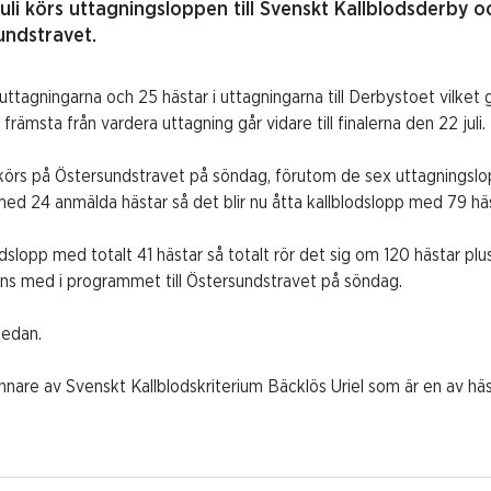
li körs uttagningsloppen till Svenskt Kallblodsderby oc
undstravet.
ttagningarna och 25 hästar i uttagningarna till Derbystoet vilket 
främsta från vardera uttagning går vidare till finalerna den 22 juli.
om körs på Östersundstravet på söndag, förutom de sex uttagnings
med 24 anmälda hästar så det blir nu åtta kallblodslopp med 79 hä
slopp med totalt 41 hästar så totalt rör det sig om 120 hästar plus
ns med i programmet till Östersundstravet på söndag.
 nedan.
vinnare av Svenskt Kallblodskriterium Bäcklös Uriel som är en av h