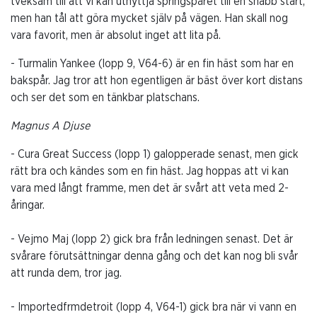
tveksam till att vi kan utnyttja springspåret till en snabb start,
men han tål att göra mycket själv på vägen. Han skall nog
vara favorit, men är absolut inget att lita på.
- Turmalin Yankee (lopp 9, V64-6) är en fin häst som har en
bakspår. Jag tror att hon egentligen är bäst över kort distans
och ser det som en tänkbar platschans.
Magnus A Djuse
- Cura Great Success (lopp 1) galopperade senast, men gick
rätt bra och kändes som en fin häst. Jag hoppas att vi kan
vara med långt framme, men det är svårt att veta med 2-
åringar.
- Vejmo Maj (lopp 2) gick bra från ledningen senast. Det är
svårare förutsättningar denna gång och det kan nog bli svår
att runda dem, tror jag.
- Importedfrmdetroit (lopp 4, V64-1) gick bra när vi vann en