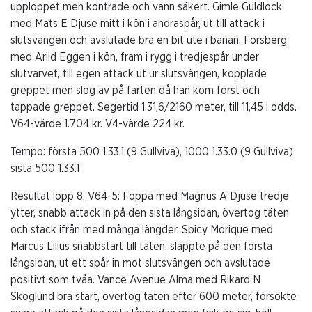
upploppet men kontrade och vann säkert. Gimle Guldlock
med Mats E Djuse mitt i kön i andraspår, ut till attack i
slutsvängen och avslutade bra en bit ute i banan. Forsberg
med Arild Eggen i kön, fram i rygg i tredjespår under
slutvarvet, till egen attack ut ur slutsvängen, kopplade
greppet men slog av på farten då han kom först och
tappade greppet. Segertid 1.31,6/2160 meter, till 11,45 i odds.
V64-värde 1.704 kr. V4-värde 224 kr.
Tempo:
första 500 1.33.1 (9 Gullviva), 1000 1.33.0 (9 Gullviva)
sista 500 1.33.1
Resultat lopp 8, V64-5: Foppa med Magnus A Djuse tredje
ytter, snabb attack in på den sista långsidan, övertog täten
och stack ifrån med många längder. Spicy Morique med
Marcus Lilius snabbstart till täten, släppte på den första
långsidan, ut ett spår in mot slutsvängen och avslutade
positivt som tvåa. Vance Avenue Alma med Rikard N
Skoglund bra start, övertog täten efter 600 meter, försökte