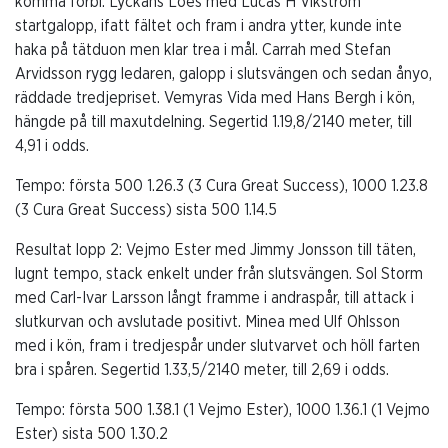
komma förbi. Lyckans Loes med Lucas H Vikström
startgalopp, ifatt fältet och fram i andra ytter, kunde inte
haka på tätduon men klar trea i mål. Carrah med Stefan
Arvidsson rygg ledaren, galopp i slutsvängen och sedan ånyo,
räddade tredjepriset. Vemyras Vida med Hans Bergh i kön,
hängde på till maxutdelning. Segertid 1.19,8/2140 meter, till
4,91 i odds.
Tempo:
första 500 1.26.3 (3 Cura Great Success), 1000 1.23.8
(3 Cura Great Success) sista 500 1.14.5
Resultat lopp 2: Vejmo Ester med Jimmy Jonsson till täten,
lugnt tempo, stack enkelt under från slutsvängen. Sol Storm
med Carl-Ivar Larsson långt framme i andraspår, till attack i
slutkurvan och avslutade positivt. Minea med Ulf Ohlsson
med i kön, fram i tredjespår under slutvarvet och höll farten
bra i spåren. Segertid 1.33,5/2140 meter, till 2,69 i odds.
Tempo:
första 500 1.38.1 (1 Vejmo Ester), 1000 1.36.1 (1 Vejmo
Ester) sista 500 1.30.2