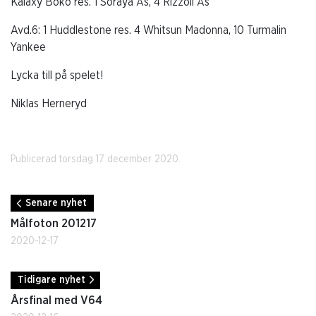
Kalaxy Boko res. 1 Soraya Ås, 4 Rizzoli Ås
Avd.6: 1 Huddlestone res. 4 Whitsun Madonna, 10 Turmalin
Yankee
Lycka till på spelet!
Niklas Herneryd
Publicerad torsdag 17 december 2020.
Senare nyhet
Målfoton 201217
2020-12-17
Tidigare nyhet
Årsfinal med V64