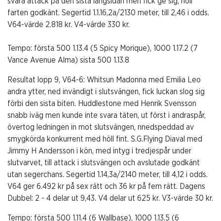
svara attack på den sista långsidan men fick ge sig, höll
farten godkänt. Segertid 1.1.16,2a/2130 meter, till 2,46 i odds.
V64-värde 2.818 kr. V4-värde 330 kr.
Tempo:
första 500 1.13.4 (5 Spicy Morique), 1000 1.17.2 (7
Vance Avenue Alma) sista 500 1.13.8
Resultat lopp 9, V64-6: Whitsun Madonna med Emilia Leo
andra ytter, ned invändigt i slutsvängen, fick luckan slog sig
förbi den sista biten. Huddlestone med Henrik Svensson
snabb iväg men kunde inte svara täten, ut först i andraspår,
övertog ledningen in mot slutsvängen, nnedspeddad av
smygkörda konkurrent med höll fint. S.G.Flying Diaval med
Jimmy H Andersson i kön, med intyg i tredjespår under
slutvarvet, till attack i slutsvängen och avslutade godkänt
utan segerchans. Segertid 1.14,3a/2140 meter, till 4,12 i odds.
V64 ger 6.492 kr på sex rätt och 36 kr på fem rätt. Dagens
Dubbel: 2 - 4 delar ut 9,43. V4 delar ut 625 kr. V3-värde 30 kr.
Tempo:
första 500 1.11.4 (6 Wallbase), 1000 1.13.5 (6