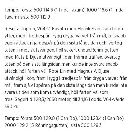
Tempo:
första 500 1.14.6 (1 Frida Taxam), 1000 1.16.6 (1 Frida
Taxam) sista 500 1.12.9
Resultat lopp 5, V64-2: Kavata med Henrik Svensson femte
ytter, med i tredjespår i rygg dryga varvet från mål, till snabb
egen attack i fjärdespår på den sista långsidan och lvertog
täten in mot slutsvängen, höll säkert undan.Rönningutten
med Mats E Djuse utvändigt i den främre träffen, övertag
täten på den sista långsidan men kunde inte svara snabb
attack, höll farten väl. Rote Lin med Magnus A Djuse
utvändigt i kön, fram i rygg i tredjespår från dryga varvet från
mål, fram själv i spåren på den sista långsidan men kunde inte
svara ut den som kom utvändigt, höll farten väl som
trea. Segertid 1.28,3/2660 meter, till 34,16 i odds. V64-värde
390 kr.
Tempo:
första 500 1.29.0 (1 Can Bo), 1000 1.28.4 (1 Can Bo)
2000 1.29.2 (5 Rönningsgutten), sista 500 1.28.3