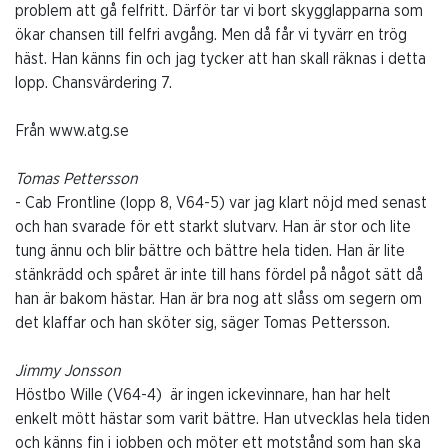
problem att gå felfritt. Därför tar vi bort skygglapparna som
ökar chansen till felfri avgång. Men då får vi tyvärr en trög
häst. Han känns fin och jag tycker att han skall räknas i detta
lopp. Chansvärdering 7.
Från www.atg.se
Tomas Pettersson
- Cab Frontline (lopp 8, V64-5) var jag klart nöjd med senast
och han svarade för ett starkt slutvarv. Han är stor och lite
tung ännu och blir bättre och bättre hela tiden. Han är lite
stänkrädd och spåret är inte till hans fördel på något sätt då
han är bakom hästar. Han är bra nog att slåss om segern om
det klaffar och han sköter sig, säger Tomas Pettersson.
Jimmy Jonsson
Höstbo Wille (V64-4) är ingen ickevinnare, han har helt
enkelt mött hästar som varit bättre. Han utvecklas hela tiden
och känns fin i jobben och möter ett motstånd som han ska