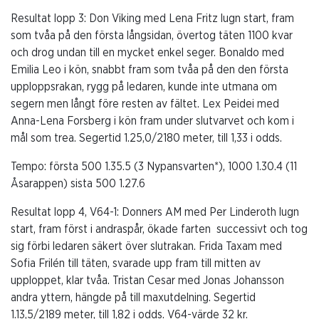
Resultat lopp 3: Don Viking med Lena Fritz lugn start, fram
som tvåa på den första långsidan, övertog täten 1100 kvar
och drog undan till en mycket enkel seger. Bonaldo med
Emilia Leo i kön, snabbt fram som tvåa på den den första
upploppsrakan, rygg på ledaren, kunde inte utmana om
segern men långt före resten av fältet. Lex Peidei med
Anna-Lena Forsberg i kön fram under slutvarvet och kom i
mål som trea. Segertid 1.25,0/2180 meter, till 1,33 i odds.
Tempo:
första 500 1.35.5 (3 Nypansvarten*), 1000 1.30.4 (11
Åsarappen) sista 500 1.27.6
Resultat lopp 4, V64-1: Donners AM med Per Linderoth lugn
start, fram först i andraspår, ökade farten successivt och tog
sig förbi ledaren säkert över slutrakan. Frida Taxam med
Sofia Frilén till täten, svarade upp fram till mitten av
upploppet, klar tvåa. Tristan Cesar med Jonas Johansson
andra yttern, hängde på till maxutdelning. Segertid
1.13,5/2189 meter, till 1,82 i odds. V64-värde 32 kr.