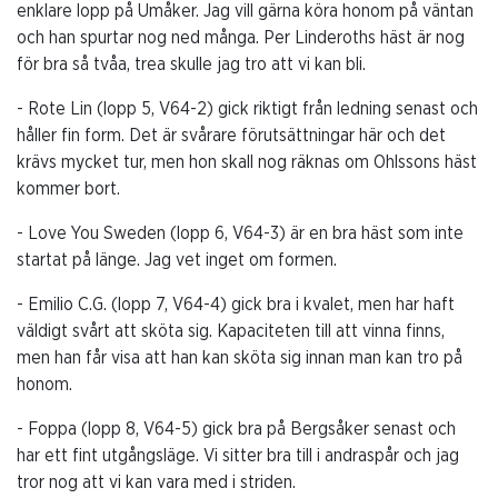
enklare lopp på Umåker. Jag vill gärna köra honom på väntan
och han spurtar nog ned många. Per Linderoths häst är nog
för bra så tvåa, trea skulle jag tro att vi kan bli.
- Rote Lin (lopp 5, V64-2) gick riktigt från ledning senast och
håller fin form. Det är svårare förutsättningar här och det
krävs mycket tur, men hon skall nog räknas om Ohlssons häst
kommer bort.
- Love You Sweden (lopp 6, V64-3) är en bra häst som inte
startat på länge. Jag vet inget om formen.
- Emilio C.G. (lopp 7, V64-4) gick bra i kvalet, men har haft
väldigt svårt att sköta sig. Kapaciteten till att vinna finns,
men han får visa att han kan sköta sig innan man kan tro på
honom.
- Foppa (lopp 8, V64-5) gick bra på Bergsåker senast och
har ett fint utgångsläge. Vi sitter bra till i andraspår och jag
tror nog att vi kan vara med i striden.