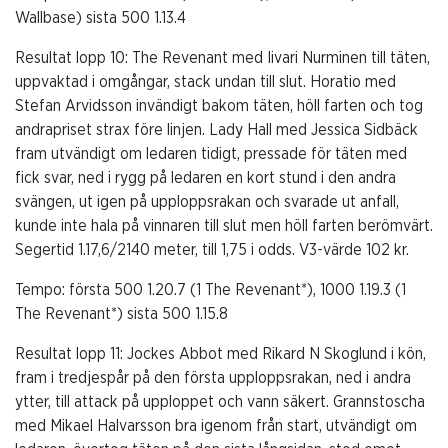
Wallbase) sista 500 1.13.4
Resultat lopp 10: The Revenant med Iivari Nurminen till täten,
uppvaktad i omgångar, stack undan till slut. Horatio med
Stefan Arvidsson invändigt bakom täten, höll farten och tog
andrapriset strax före linjen. Lady Hall med Jessica Sidbäck
fram utvändigt om ledaren tidigt, pressade för täten med
fick svar, ned i rygg på ledaren en kort stund i den andra
svängen, ut igen på upploppsrakan och svarade ut anfall,
kunde inte hala på vinnaren till slut men höll farten berömvärt.
Segertid 1.17,6/2140 meter, till 1,75 i odds. V3-värde 102 kr.
Tempo:
första 500 1.20.7 (1 The Revenant*), 1000 1.19.3 (1
The Revenant*) sista 500 1.15.8
Resultat lopp 11: Jockes Abbot med Rikard N Skoglund i kön,
fram i tredjespår på den första upploppsrakan, ned i andra
ytter, till attack på upploppet och vann säkert. Grannstoscha
med Mikael Halvarsson bra igenom från start, utvändigt om