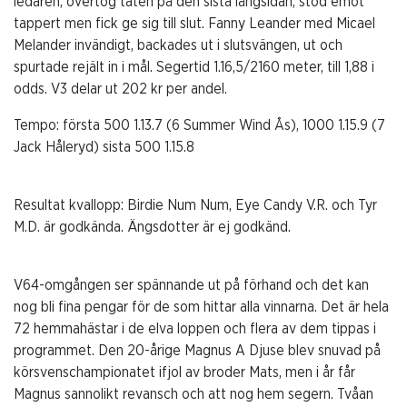
ledaren, övertog täten på den sista långsidan, stod emot
tappert men fick ge sig till slut. Fanny Leander med Micael
Melander invändigt, backades ut i slutsvängen, ut och
spurtade rejält in i mål. Segertid 1.16,5/2160 meter, till 1,88 i
odds. V3 delar ut 202 kr per andel.
Tempo:
första 500 1.13.7 (6 Summer Wind Ås), 1000 1.15.9 (7
Jack Håleryd) sista 500 1.15.8
Resultat kvallopp: Birdie Num Num, Eye Candy V.R. och Tyr
M.D. är godkända. Ängsdotter är ej godkänd.
V64-omgången ser spännande ut på förhand och det kan
nog bli fina pengar för de som hittar alla vinnarna. Det är hela
72 hemmahästar i de elva loppen och flera av dem tippas i
programmet. Den 20-årige Magnus A Djuse blev snuvad på
körsvenschampionatet ifjol av broder Mats, men i år får
Magnus sannolikt revansch och att nog hem segern. Tvåan