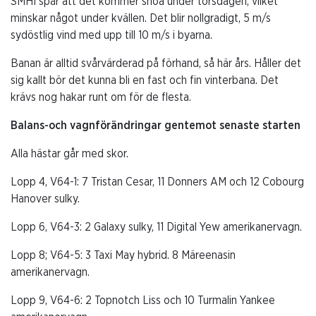
SMHI spår att det kommer snöa under torsdagen, vilket
minskar något under kvällen. Det blir nollgradigt, 5 m/s
sydöstlig vind med upp till 10 m/s i byarna.
Banan är alltid svårvärderad på förhand, så här års. Håller det
sig kallt bör det kunna bli en fast och fin vinterbana. Det
krävs nog hakar runt om för de flesta.
Balans-och vagnförändringar gentemot senaste starten
Alla hästar går med skor.
Lopp 4, V64-1: 7 Tristan Cesar, 11 Donners AM och 12 Cobourg
Hanover sulky.
Lopp 6, V64-3: 2 Galaxy sulky, 11 Digital Yew amerikanervagn.
Lopp 8; V64-5: 3 Taxi May hybrid. 8 Märeenasin
amerikanervagn.
Lopp 9, V64-6: 2 Topnotch Liss och 10 Turmalin Yankee