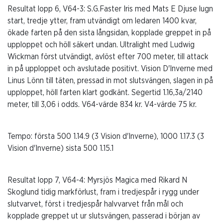
Resultat lopp 6, V64-3: S.G.Faster Iris med Mats E Djuse lugn
start, tredje ytter, fram utvändigt om ledaren 1400 kvar,
ökade farten på den sista långsidan, kopplade greppet in på
upploppet och höll säkert undan. Ultralight med Ludwig
Wickman först utvändigt, avlöst efter 700 meter, till attack
in på upploppet och avslutade positivt. Vision D'Inverne med
Linus Lönn till täten, pressad in mot slutsvängen, slagen in på
upploppet, höll farten klart godkänt. Segertid 1.16,3a/2140
meter, till 3,06 i odds. V64-värde 834 kr. V4-värde 75 kr.
Tempo:
första 500 1.14.9 (3 Vision d'Inverne), 1000 1.17.3 (3
Vision d'Inverne) sista 500 1.15.1
Resultat lopp 7, V64-4: Myrsjös Magica med Rikard N
Skoglund tidig markförlust, fram i tredjespår i rygg under
slutvarvet, först i tredjespår halvvarvet från mål och
kopplade greppet ut ur slutsvängen, passerad i början av