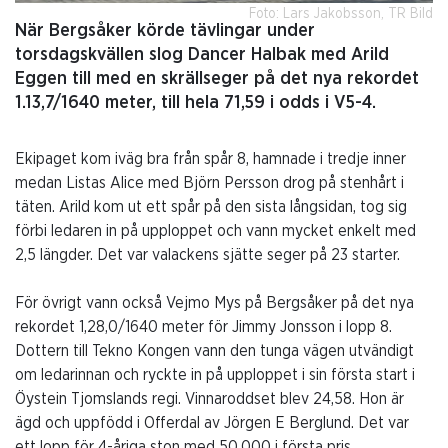
Foto: Lars Jakobsson, TR Bild
När Bergsåker körde tävlingar under
torsdagskvällen slog Dancer Halbak med Arild
Eggen till med en skrällseger på det nya rekordet
1.13,7/1640 meter, till hela 71,59 i odds i V5-4.
Ekipaget kom iväg bra från spår 8, hamnade i tredje inner
medan Listas Alice med Björn Persson drog på stenhårt i
täten. Arild kom ut ett spår på den sista långsidan, tog sig
förbi ledaren in på upploppet och vann mycket enkelt med
2,5 längder. Det var valackens sjätte seger på 23 starter.
För övrigt vann också Vejmo Mys på Bergsåker på det nya
rekordet 1,28,0/1640 meter för Jimmy Jonsson i lopp 8.
Dottern till Tekno Kongen vann den tunga vägen utvändigt
om ledarinnan och ryckte in på upploppet i sin första start i
Öystein Tjomslands regi. Vinnaroddset blev 24,58. Hon är
ägd och uppfödd i Offerdal av Jörgen E Berglund. Det var
ett lopp för 4-åriga ston med 50.000 i första pris.