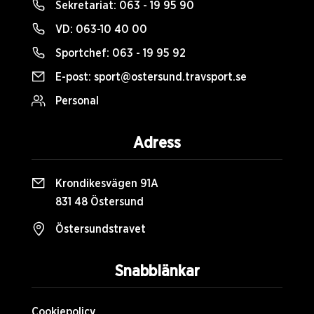
Sekretariat:
063 - 19 95 90
VD:
063-10 40 00
Sportchef:
063 - 19 95 92
E-post:
sport@ostersund.travsport.se
Personal
Adress
Krondikesvägen 91A
831 48 Östersund
Östersundstravet
Snabblänkar
Cookiepolicy