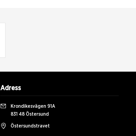
Adress
Krondikesvägen 91A
831 48 Östersund
Östersundstravet