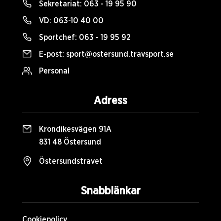
Sekretariat:
063 - 19 95 90
VD:
063-10 40 00
Sportchef:
063 - 19 95 92
E-post:
sport@ostersund.travsport.se
Personal
Adress
Krondikesvägen 91A
831 48 Östersund
Östersundstravet
Snabblänkar
Cookiepolicy